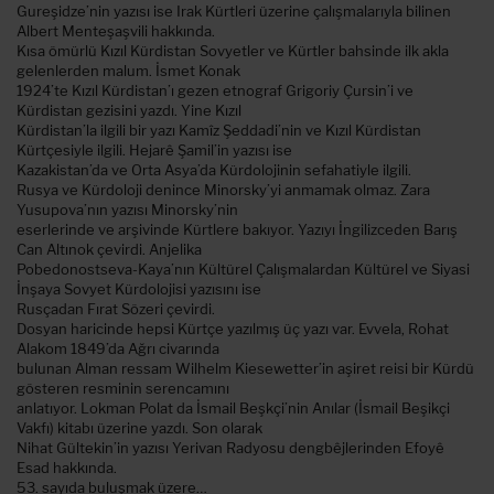
Gureşidze’nin yazısı ise Irak Kürtleri üzerine çalışmalarıyla bilinen
Albert Menteşaşvili hakkında.
Kısa ömürlü Kızıl Kürdistan Sovyetler ve Kürtler bahsinde ilk akla
gelenlerden malum. İsmet Konak
1924’te Kızıl Kürdistan’ı gezen etnograf Grigoriy Çursin’i ve
Kürdistan gezisini yazdı. Yine Kızıl
Kürdistan’la ilgili bir yazı Kamîz Şeddadi’nin ve Kızıl Kürdistan
Kürtçesiyle ilgili. Hejarê Şamil’in yazısı ise
Kazakistan’da ve Orta Asya’da Kürdolojinin sefahatiyle ilgili.
Rusya ve Kürdoloji denince Minorsky’yi anmamak olmaz. Zara
Yusupova’nın yazısı Minorsky’nin
eserlerinde ve arşivinde Kürtlere bakıyor. Yazıyı İngilizceden Barış
Can Altınok çevirdi. Anjelika
Pobedonostseva-Kaya’nın Kültürel Çalışmalardan Kültürel ve Siyasi
İnşaya Sovyet Kürdolojisi yazısını ise
Rusçadan Fırat Sözeri çevirdi.
Dosyan haricinde hepsi Kürtçe yazılmış üç yazı var. Evvela, Rohat
Alakom 1849’da Ağrı civarında
bulunan Alman ressam Wilhelm Kiesewetter’in aşiret reisi bir Kürdü
gösteren resminin serencamını
anlatıyor. Lokman Polat da İsmail Beşkçi’nin Anılar (İsmail Beşikçi
Vakfı) kitabı üzerine yazdı. Son olarak
Nihat Gültekin’in yazısı Yerivan Radyosu dengbêjlerinden Efoyê
Esad hakkında.
53. sayıda buluşmak üzere…