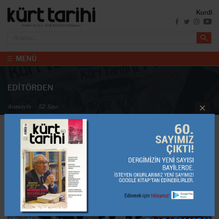
Kurdî
MENÜ
EDİTÖRDEN
Anasayfa
52. Sayı
Nisan-Mayıs-Haziran