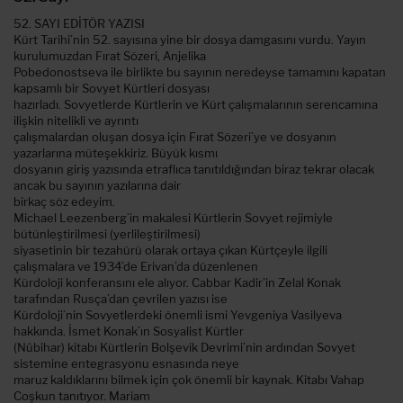
52. SAYI EDİTÖR YAZISI
Kürt Tarihi’nin 52. sayısına yine bir dosya damgasını vurdu. Yayın
kurulumuzdan Fırat Sözeri, Anjelika
Pobedonostseva ile birlikte bu sayının neredeyse tamamını kapatan
kapsamlı bir Sovyet Kürtleri dosyası
hazırladı. Sovyetlerde Kürtlerin ve Kürt çalışmalarının serencamına
ilişkin nitelikli ve ayrıntı
çalışmalardan oluşan dosya için Fırat Sözeri’ye ve dosyanın
yazarlarına müteşekkiriz. Büyük kısmı
dosyanın giriş yazısında etraflıca tanıtıldığından biraz tekrar olacak
ancak bu sayının yazılarına dair
birkaç söz edeyim.
Michael Leezenberg’in makalesi Kürtlerin Sovyet rejimiyle
bütünleştirilmesi (yerlileştirilmesi)
siyasetinin bir tezahürü olarak ortaya çıkan Kürtçeyle ilgili
çalışmalara ve 1934’de Erivan’da düzenlenen
Kürdoloji konferansını ele alıyor. Cabbar Kadir’in Zelal Konak
tarafından Rusça’dan çevrilen yazısı ise
Kürdoloji’nin Sovyetlerdeki önemli ismi Yevgeniya Vasilyeva
hakkında. İsmet Konak’ın Sosyalist Kürtler
(Nûbîhar) kitabı Kürtlerin Bolşevik Devrimi’nin ardından Sovyet
sistemine entegrasyonu esnasında neye
maruz kaldıklarını bilmek için çok önemli bir kaynak. Kitabı Vahap
Coşkun tanıtıyor. Mariam