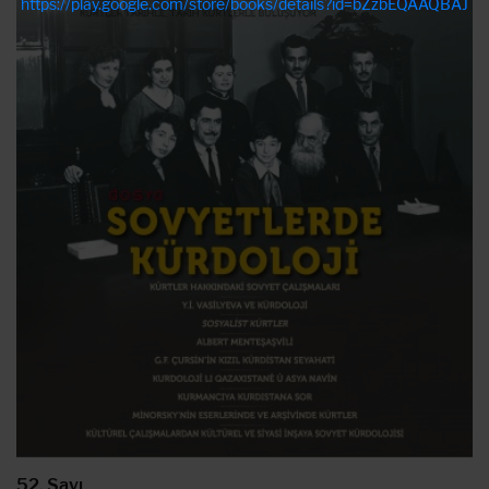
https://play.google.com/store/books/details?id=bZzbEQAAQBAJ
52. Sayı