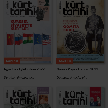
Sayı: 49
Sayı: 48
Ağustos - Eylül - Ekim 2022
Nisan - Mays - Haziran 2022
Dergiden örnekler oku
Dergiden örnekler oku