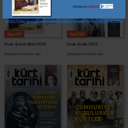
https://play.google.com/store/books/details?id=bZzbEQAAQBAJ
Sayı: 60
Sayı: 58
Ocak, Şubat, Mart 2026
Ocak-Aralık 2025
Dergiden örnekler oku
Dergiden örnekler oku