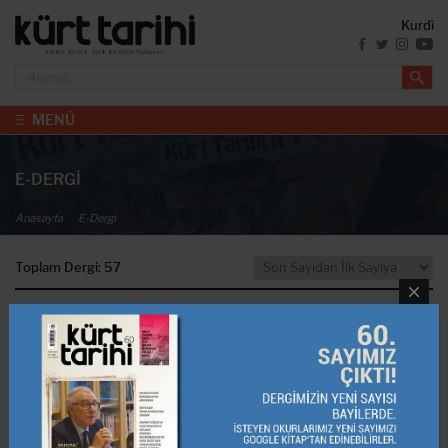
Kurdî
MENÜ
E-DERGİ
Anasayfa
E-Dergi̇
Toplam Dergi: 57