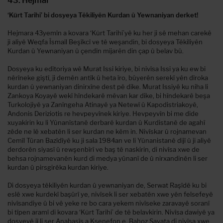
43. Hejmar
‘Kürt Tarihi’ bi dosyeya Têkiliyên Kurdan û Yewnaniyan derket!
Hejmara 43yemîn a kovara ‘Kürt Tarihi’yê ku her ji sê mehan carekê
ji aliyê Weqfa Îsmaîl Beşîkcî ve tê weşandin, bi dosyeya Têkiliyên
Kurdan û Yewnaniyan û çendîn mijarên din çap û belav bû.
Dosyeya ku edîtoriya wê Murat Issi kiriye, bi nivîsa Issi ya ku ew bi
nêrîneke giştî, ji demên antîk û heta îro, bûyerên serekî yên dîroka
kurdan û yewnaniyan dinirxîne dest pê dike. Murat Issiyê ku niha li
Zankoya Koyayê wekî hîndekarê mêvan kar dike, bi hîndekarê beşa
Turkolojiyê ya Zanîngeha Atinayê ya Netewî û Kapodistriakoyê,
Andonis Deriziotis re hevpeyvînek kiriye. Hevpeyvîn bi me dide
xuyakirin ku li Yûnanîstanê derbarê kurdan û Kurdistanê de agahî
zêde ne lê xebatên li ser kurdan ne kêm in. Nivîskar û rojnamevan
Cemîl Tûran Bazîdîyê ku ji sala 1984an ve li Yûnanistanê dijî û ji aliyê
derdorên siyasî û rewşenbîrî ve baş tê naskirin, di nivîsa xwe de
behsa rojnamevanên kurd di medya yûnanî de û nirxandinên li ser
kurdan û pirsgirêka kurdan kiriye.
Di dosyeya têkiliyên kurdan û yewnaniyan de, Serwat Raşîdê ku bi
eslê xwe kurdekî başûrî ye, nivîsek li ser xebatên xwe yên felsefeyê
nivîsandiye û bi vê yeke re bo cara yekem nivîseke zaravayê soranî
bi tîpen aramî di kovara ‘Kürt Tarihi’ de tê belavkirin. Nivîsa dawiyê ya
dosyeyê jî li ser Anabasîs a Ksenefon e. Bahoz Şavata di nivîsa xwe