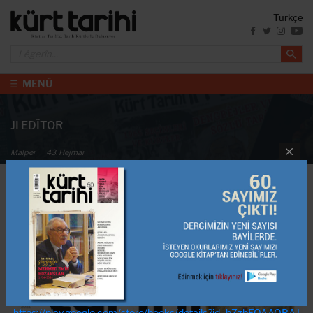
Türkçe
MENÛ
JI EDÎTOR
Malper
43. Hejmar
Çile - Sibat- Adar 2021
https://play.google.com/store/books/details?id=bZzbEQAAQBAJ