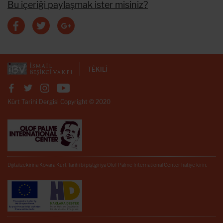
Bu içeriği paylaşmak ister misiniz?
TÊKILÎ
Kürt Tarihi Dergisi Copyright © 2020
Dîjîtalîzekirina Kovara Kürt Tarihi bi piştgiriya Olof Palme International Center hatiye kirin.