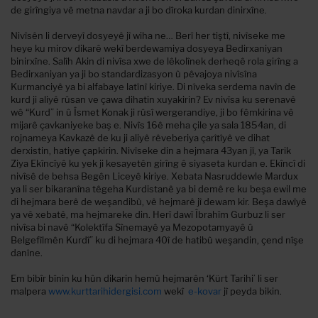
de girîngiya vê metna navdar a ji bo dîroka kurdan dinirxîne.
Nivîsên li derveyî dosyeyê jî wiha ne… Berî her tiştî, nivîseke me
heye ku mirov dikarê wekî berdewamiya dosyeya Bedirxaniyan
binirxîne. Salîh Akin di nivîsa xwe de lêkolînek derheqê rola girîng a
Bedirxaniyan ya ji bo standardizasyon û pêvajoya nivîsîna
Kurmanciyê ya bi alfabaye latînî kiriye. Di nîveka serdema navîn de
kurd ji aliyê rûsan ve çawa dihatin xuyakirin? Ev nivîsa ku serenavê
wê “Kurd” in û Îsmet Konak ji rûsî wergerandiye, ji bo fêmkirina vê
mijarê çavkaniyeke baş e. Nivîs 16ê meha çile ya sala 1854an, di
rojnameya Kavkazê de ku ji aliyê rêveberiya çarîtîyê ve dihat
derxistin, hatiye çapkirin. Nivîseke din a hejmara 43yan jî, ya Tarik
Ziya Ekîncîyê ku yek ji kesayetên girîng ê siyaseta kurdan e. Ekîncî di
nivîsê de behsa Begên Liceyê kiriye. Xebata Nasruddewle Mardux
ya li ser bikaranîna têgeha Kurdistanê ya bi demê re ku beşa ewil me
di hejmara berê de weşandibû, vê hejmarê jî dewam kir. Beşa dawîyê
ya vê xebatê, ma hejmareke din. Herî dawî Îbrahîm Gurbuz li ser
nivîsa bi navê “Kolektîfa Sînemayê ya Mezopotamyayê û
Belgefîlmên Kurdî” ku di hejmara 40î de hatibû weşandin, çend nîşe
danîne.
Em bibîr bînin ku hûn dikarin hemû hejmarên ‘Kürt Tarihi’ li ser
malpera
www.kurttarihidergisi.com
wekî
e-kovar
jî peyda bikin.