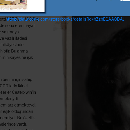
ından
https://play.google.com/store/books/details?id=bZzbEQAAQBAJ
ti.1 15 Eylül 1934’te
nde sona eren hayat
ve yazmaya
e yazılı ifadesi
a hikâyesinde
iptir. Bu anma
’ın hikâyesine ışık
 benim için sahip
00’lerin ikinci
serler Cegerxwîn’in
emeleriydi.
önem arz etmekteydi.
bir eşik olduğundan
nemliydi. Bu özellik
elerinde vardı.