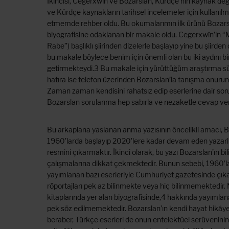
İkincisi, Cegerxwîn ve Bozarslan, Kürdçe’nin kaynak değ
ve Kürdçe kaynakların tarihsel incelemeler için kullanılm
etmemde rehber oldu. Bu okumalarımın ilk ürünü Bozarsl
biyografisine odaklanan bir makale oldu. Cegerxwîn’in “
Rabe”) başlıklı şiirinden dizelerle başlayıp yine bu şiirden
bu makale böylece benim için önemli olan bu iki aydını bi
getirmekteydi.3 Bu makale için yürüttüğüm araştırma sü
hatıra ise telefon üzerinden Bozarslan’la tanışma onur
Zaman zaman kendisini rahatsız edip eserlerine dair so
Bozarslan sorularıma hep sabırla ve nezaketle cevap ver
Bu arkaplana yaslanan anma yazısının öncelikli amacı, B
1960’larda başlayıp 2020’lere kadar devam eden yazarlı
resmini çıkarmaktır. İkinci olarak, bu yazı Bozarslan’ın 
çalışmalarına dikkat çekmektedir. Bunun sebebi, 1960’l
yayımlanan bazı eserleriyle Cumhuriyet gazetesinde çı
röportajları pek az bilinmekte veya hiç bilinmemektedir.
kitaplarında yer alan biyografisinde,4 hakkında yayımla
pek söz edilmemektedir. Bozarslan’ın kendi hayat hikâyesi
beraber, Türkçe eserleri de onun entelektüel serüveninin