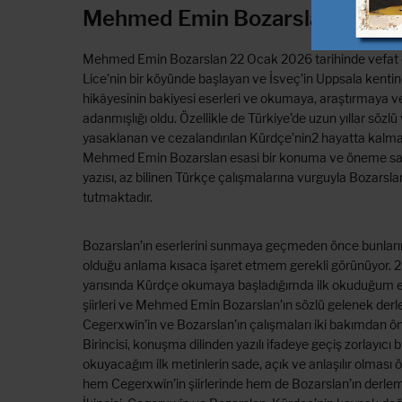
Mehmed Emin Bozarslan’ın Ard
Mehmed Emin Bozarslan 22 Ocak 2026 tarihinde vefat et
Lice’nin bir köyünde başlayan ve İsveç’in Uppsala kenti
hikâyesinin bakiyesi eserleri ve okumaya, araştırmaya 
adanmışlığı oldu. Özellikle de Türkiye’de uzun yıllar sözlü v
yasaklanan ve cezalandırılan Kürdçe’nin2 hayatta kalm
Mehmed Emin Bozarslan esasi bir konuma ve öneme sah
yazısı, az bilinen Türkçe çalışmalarına vurguyla Bozarslan
tutmaktadır.
Bozarslan’ın eserlerini sunmaya geçmeden önce bunların
olduğu anlama kısaca işaret etmem gerekli görünüyor. 20
yarısında Kürdçe okumaya başladığımda ilk okuduğum e
şiirleri ve Mehmed Emin Bozarslan’ın sözlü gelenek derl
Cegerxwîn’in ve Bozarslan’ın çalışmaları iki bakımdan 
Birincisi, konuşma dilinden yazılı ifadeye geçiş zorlayıcı 
okuyacağım ilk metinlerin sade, açık ve anlaşılır olması ö
hem Cegerxwîn’in şiirlerinde hem de Bozarslan’ın derlem