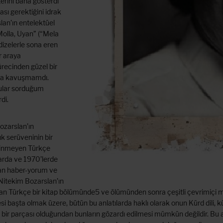
erini bana gösterdi
ası gerektiğini idrak
an’ın entelektüel
Molla, Uyan” (“Mela
 dizelerle sona eren
r araya
recinden güzel bir
una kavuşmamdı.
rular sorduğum
di.
ozarslan’ın
k serüveninin bir
bilinmeyen Türkçe
arda ve 1970’lerde
kan haber-yorum ve
 Nitekim Bozarslan’ın
nan Türkçe bir kitap bölümünde5 ve ölümünden sonra çeşitli çevrimiçi 
 başta olmak üzere, bütün bu anlatılarda haklı olarak onun Kürd dili, kü
 bir parçası olduğundan bunların gözardı edilmesi mümkün değildir. Bu a