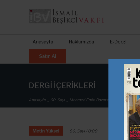
Anasayfa
Hakkımızda
E-Dergi
Satın Al
DERGİ İÇERİKLERİ
Anasayfa
60. Sayı
Mehmed Emi̇n Bozarslan’ın Ardından
Metin Yüksel
60. Sayı / 0:00