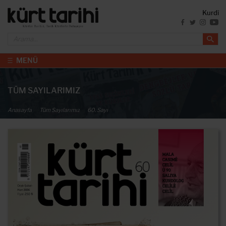
Kurdî
MENÜ
TÜM SAYILARIMIZ
Anasayfa
Tüm Sayılarımız
60. Sayı