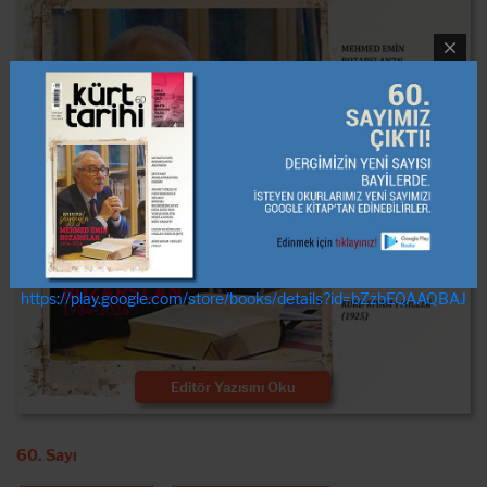
https://play.google.com/store/books/details?id=bZzbEQAAQBAJ
Editör Yazısını Oku
60. Sayı