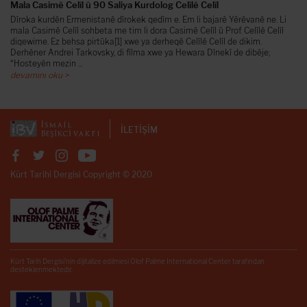
Mala Casimê Celîl û 90 Saliya Kurdolog Celîlê Celîl
Dîroka kurdên Ermenistanê dîrokek qedîm e. Em li bajarê Yêrêvanê ne. Li
mala Casimê Celîl sohbeta me tim li dora Casimê Celîl û Prof. Celîlê Celîl
diqewime. Ez behsa pirtûka[1] xwe ya derheqê Celîlê Celîl de dikim.
Derhêner Andrei Tarkovsky, di fîlma xwe ya Hewara Dînekî de dibêje;
“Hosteyên mezin ...
devamını oku >
İLETİŞİM
Kürt Tarihi Dergisi Copyright © 2020
Kürt Tarih Dergisi’nin dijitalize edilmesi Olof Palme International Center tarafından
desteklenmektedir.