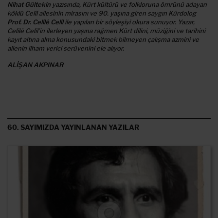
Nihat Gültekin
yazısında, Kürt kültürü ve folkloruna ömrünü adayan
köklü Celîl ailesinin mirasını ve 90. yaşına giren saygın Kürdolog
Prof. Dr. Celîlê Celîl
ile yapılan bir söyleşiyi okura sunuyor. Yazar,
Celîlê Celîl’in ilerleyen yaşına rağmen Kürt dilini, müziğini ve tarihini
kayıt altına alma konusundaki bitmek bilmeyen çalışma azmini ve
ailenin ilham verici serüvenini ele alıyor.
ALİŞAN AKPINAR
60. SAYIMIZDA YAYINLANAN YAZILAR