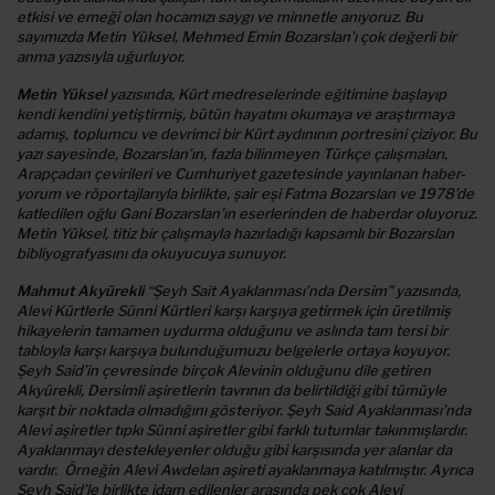
etkisi ve emeği olan hocamızı saygı ve minnetle anıyoruz. Bu
sayımızda Metin Yüksel, Mehmed Emin Bozarslan’ı çok değerli bir
anma yazısıyla uğurluyor.
Metin Yüksel
yazısında, Kürt medreselerinde eğitimine başlayıp
kendi kendini yetiştirmiş, bütün hayatını okumaya ve araştırmaya
adamış, toplumcu ve devrimci bir Kürt aydınının portresini çiziyor. Bu
yazı sayesinde, Bozarslan’ın, fazla bilinmeyen Türkçe çalışmaları,
Arapçadan çevirileri ve Cumhuriyet gazetesinde yayınlanan haber-
yorum ve röportajlarıyla birlikte, şair eşi Fatma Bozarslan ve 1978’de
katledilen oğlu Gani Bozarslan’ın eserlerinden de haberdar oluyoruz.
Metin Yüksel, titiz bir çalışmayla hazırladığı kapsamlı bir Bozarslan
bibliyografyasını da okuyucuya sunuyor.
Mahmut Akyürekli
“Şeyh Sait Ayaklanması’nda Dersim” yazısında,
Alevi Kürtlerle Sünni Kürtleri karşı karşıya getirmek için üretilmiş
hikayelerin tamamen uydurma olduğunu ve aslında tam tersi bir
tabloyla karşı karşıya bulunduğumuzu belgelerle ortaya koyuyor.
Şeyh Said’in çevresinde birçok Alevinin olduğunu dile getiren
Akyürekli, Dersimli aşiretlerin tavrının da belirtildiği gibi tümüyle
karşıt bir noktada olmadığını gösteriyor. Şeyh Said Ayaklanması’nda
Alevi aşiretler tıpkı Sünni aşiretler gibi farklı tutumlar takınmışlardır.
Ayaklanmayı destekleyenler olduğu gibi karşısında yer alanlar da
vardır. Örneğin Alevi Awdelan aşireti ayaklanmaya katılmıştır. Ayrıca
Şeyh Said’le birlikte idam edilenler arasında pek çok Alevi