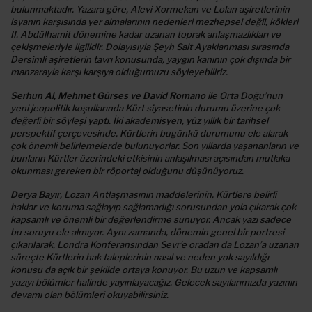
bulunmaktadır. Yazara göre, Alevi Xormekan ve Lolan aşiretlerinin
isyanın karşısında yer almalarının nedenleri mezhepsel değil, kökleri
II. Abdülhamit dönemine kadar uzanan toprak anlaşmazlıkları ve
çekişmeleriyle ilgilidir. Dolayısıyla Şeyh Sait Ayaklanması sırasında
Dersimli aşiretlerin tavrı konusunda, yaygın kanının çok dışında bir
manzarayla karşı karşıya olduğumuzu söyleyebiliriz.
Serhun Al, Mehmet Gürses ve David Romano
ile Orta Doğu’nun
yeni jeopolitik koşullarında Kürt siyasetinin durumu üzerine çok
değerli bir söyleşi yaptı. İki akademisyen, yüz yıllık bir tarihsel
perspektif çerçevesinde, Kürtlerin bugünkü durumunu ele alarak
çok önemli belirlemelerde bulunuyorlar. Son yıllarda yaşananların ve
bunların Kürtler üzerindeki etkisinin anlaşılması açısından mutlaka
okunması gereken bir röportaj olduğunu düşünüyoruz.
Derya Bayır
, Lozan Antlaşmasının maddelerinin, Kürtlere belirli
haklar ve koruma sağlayıp sağlamadığı sorusundan yola çıkarak çok
kapsamlı ve önemli bir değerlendirme sunuyor. Ancak yazı sadece
bu soruyu ele almıyor. Aynı zamanda, dönemin genel bir portresi
çıkarılarak, Londra Konferansından Sevr’e oradan da Lozan’a uzanan
süreçte Kürtlerin hak taleplerinin nasıl ve neden yok sayıldığı
konusu da açık bir şekilde ortaya konuyor. Bu uzun ve kapsamlı
yazıyı bölümler halinde yayınlayacağız. Gelecek sayılarımızda yazının
devamı olan bölümleri okuyabilirsiniz.