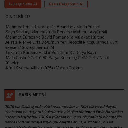
E-Dergi Satın Al
Basılı Dergi Satın Al
İÇİNDEKİLER
-Mehmed Emin Bozarslan’ın Ardından / Metin Yüksel
-Şeyh Said Ayaklanması’nda Dersim / Mahmut Akyürekli
-Mehmet Gürses ve David Romano ile Mülakat: Küresel
Belirsizlikler ve Orta Doğu’nun Yeni Jeopolitik Koşullarında Kürt
Siyaseti / Söyleşi: Serhun Al
-Lozan’da Kürtlere Haklar Verildi (mi?) / Derya Bayır
-Mala Casimê Celîl û 90 Saliya Kurdolog Celîlê Celîl / Nihat
Gültekin
-Kürd Kıyam-ı Millisi (1925) / Vahap Coşkun
BASIN METNİ
2026’nın Ocak ayında, Kürt araştırmaları ve Kürt dili ve edebiyatı
alanlarının en değerli isimlerinden biri olan
Mehmed Emin Bozarslan
hocamızı kaybettik. 1960’lı yıllardan bu yana, olağanüstü bir emeğin
neticesi olarak ortaya koyduğu çalışmalarıyla, Kürt tarihi, dili ve
edebiyatı alanlarında çalışan tüm araştırmacıların üzerinde büyük bir