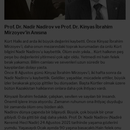
Prof. Dr. Nadir Nadirov ve Prof. Dr. Kinyas İbrahim
Mirzoyev’in Anısına
Kürt Halkı ard arda iki büyük değerini kaybetti. Önce Kinyaz İbrahim
Mirzoyev’i, daha onun mezarındaki toprak kurumadan da ünlü Kürt
bilgini Nadir Nadirov’u kaybettik. Ölüm evin yıkıla… Kürt halkının peş
peşe bu değerlerini yitirmesi çok ağır oldu. Yetmedi mi hain felek
bırak yakamızı. Bilim camiası ve sevenleri uzun süredir bu
kayıplardan dolayı yasta.
Önce 8 Ağustos günü Kinyaz İbrahim Mirzoyev’i, iki hafta sonra da
Nadir Nadirov’u kaybettik. Geldiler, yaşadılar, mücadele ettiler, büyük
izler bırakarak göçüp gittiler bu dünyadan. Başta Kürtler olmak üzere
bütün Kazakistan halklarının onlara daha çok ihtiyacı vardı.
Kinyazê İbrahim fedakâr, çalışkan, sevilen ve sayılan bir insandı.
Önemli işlere imza atıyordu. Zamanın ruhunun ona ihtiyaç duyduğu
bir zamanda ölüm onu bizden aldı.
Nadirov dünya çapında bir bilgeydi. Büyük, çok büyük bir çınar
gibiydi. O da gitti bir dağ daha yıkıldı. Prof. Dr. Nadir Nadirov (Nadirê
Keremê Hecî Nadir) 24 Ağustos 2021 tarihinde yaşama gözlerini
yumdu. Yaşasaydı Ocak ayında 90 yaşına basacaktı.Hain felek onu