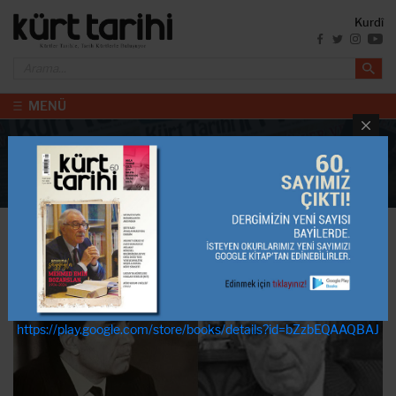
Kurdî
MENÜ
DERGİ İÇERİKLERİ
Anasayfa
46. Sayı
Prof. Dr. Nadi̇r Nadi̇rov Ve Prof. Dr. Ki̇nyas İ̇brahi̇m Mi̇rzoyev’i̇n Anısına
Ahmet Özer
46. Sayı / 4:00
https://play.google.com/store/books/details?id=bZzbEQAAQBAJ