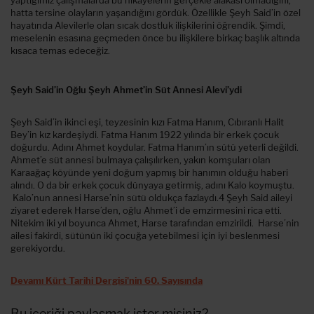
yaptığımız çalışmalarda bu hikayelerin gerçekle alakası olmadığını,
hatta tersine olayların yaşandığını gördük. Özellikle Şeyh Said’in özel
hayatında Alevilerle olan sıcak dostluk ilişkilerini öğrendik. Şimdi,
meselenin esasına geçmeden önce bu ilişkilere birkaç başlık altında
kısaca temas edeceğiz.
Şeyh Said’in Oğlu Şeyh Ahmet’in Süt Annesi Alevi’ydi
Şeyh Said’in ikinci eşi, teyzesinin kızı Fatma Hanım, Cıbıranlı Halit
Bey’in kız kardeşiydi. Fatma Hanım 1922 yılında bir erkek çocuk
doğurdu. Adını Ahmet koydular. Fatma Hanım’ın sütü yeterli değildi.
Ahmet’e süt annesi bulmaya çalışılırken, yakın komşuları olan
Karaağaç köyünde yeni doğum yapmış bir hanımın olduğu haberi
alındı. O da bir erkek çocuk dünyaya getirmiş, adını Kalo koymuştu.
Kalo’nun annesi Harse’nin sütü oldukça fazlaydı.4 Şeyh Said aileyi
ziyaret ederek Harse’den, oğlu Ahmet’i de emzirmesini rica etti.
Nitekim iki yıl boyunca Ahmet, Harse tarafından emzirildi. Harse’nin
ailesi fakirdi, sütünün iki çocuğa yetebilmesi için iyi beslenmesi
gerekiyordu.
Devamı Kürt Tarihi Dergisi'nin 60. Sayısında
Bu içeriği paylaşmak ister misiniz?