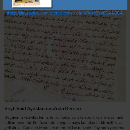
https://play.google.com/store/books/details?id=bZzbEQAAQBAJ
Şeyh Said Ayaklanması’nda Dersim
Geçtiğimiz yüzyılda kırım, tenkil, tedip ve iskân politikalarıyla asimile
edilemeyen Kürtler üzerinden uygulamaya konulan farklı politikalar
geliştirildi. Bunların içinde en önemlisi ise mezhebi fay hattı yaratma