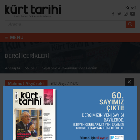
Kurdî
MENÜ
DERGİ İÇERİKLERİ
Anasayfa
60. Sayı
Şeyh Sai̇d Ayaklanması’nda Dersi̇m
Mahmut Akyürekli
60. Sayı / 7:00