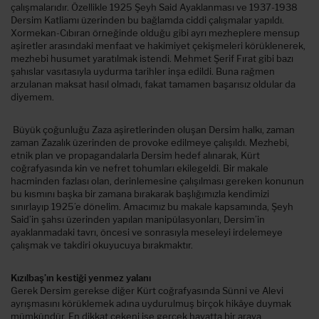
çalışmalarıdır. Özellikle 1925 Şeyh Said Ayaklanması ve 1937-1938
Dersim Katliamı üzerinden bu bağlamda ciddi çalışmalar yapıldı.
Xormekan-Cıbıran örneğinde olduğu gibi ayrı mezheplere mensup
aşiretler arasındaki menfaat ve hakimiyet çekişmeleri körüklenerek,
mezhebi husumet yaratılmak istendi. Mehmet Şerif Fırat gibi bazı
şahıslar vasıtasıyla uydurma tarihler inşa edildi. Buna rağmen
arzulanan maksat hasıl olmadı, fakat tamamen başarısız oldular da
diyemem.
Büyük çoğunluğu Zaza aşiretlerinden oluşan Dersim halkı, zaman
zaman Zazalık üzerinden de provoke edilmeye çalışıldı. Mezhebi,
etnik plan ve propagandalarla Dersim hedef alınarak, Kürt
coğrafyasında kin ve nefret tohumları ekilegeldi. Bir makale
hacminden fazlası olan, derinlemesine çalışılması gereken konunun
bu kısmını başka bir zamana bırakarak başlığımızla kendimizi
sınırlayıp 1925’e dönelim. Amacımız bu makale kapsamında, Şeyh
Said’in şahsı üzerinden yapılan manipülasyonları, Dersim’in
ayaklanmadaki tavrı, öncesi ve sonrasıyla meseleyi irdelemeye
çalışmak ve takdiri okuyucuya bırakmaktır.
Kızılbaş’ın kestiği yenmez yalanı
Gerek Dersim gerekse diğer Kürt coğrafyasında Sünni ve Alevi
ayrışmasını körüklemek adına uydurulmuş birçok hikâye duymak
mümkündür. En dikkat çekeni ise gerçek hayatta bir araya