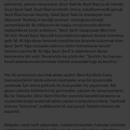
gelmemiş, şahsen tanışmayan Şeyh Said ile Seyit Rıza’ya ait olanıdır.
Güya Şeyh Said, Seyit Rıza’ya misafir olmuş, misafirperverlik gereği
Seyit Rıza hayvan kesmiş, fakat Şeyh Said ve arkadaşları özür
dileyerek “Kızılbaş’ın kestiği yenmez” mantığıyla yemeği
yememişlerdir. Bu hikâyenin bir başka versiyonunda aktörler
değiştirilerek şöyle anlatılıyor: “Şeyh Şerif, Gangozade Mehmet
Ali’nin1 Hozat ilçesi Ağzunik köyündeki konağına2 destek istemeye
gelir. M. Ali Ağa davar keserek misafirlerine ikramda bulunmak ister.
Şeyh Şerif “Ağa müsaade edersen bizim hizmetkarlar kessin”
demesi üzerine M. Ali Ağa, Şeyh Şerif’in adamlarının davarı
kesmesine izin verir. Devamında ise şöyle der: “Şeyhim, bu hayvanı
kendi adamlarına kestirmekle bizimle aranızdaki bağı da kestiniz.”
Her iki versiyonun da ortak amacı açıktır: Alevi Kürtlerin inanç
hassasiyetlerini tahrik ederek mezhepler arası bir güvensizlik
yaratmak. İşin aslına gelirsek, bu buluşmalar hiç yaşanmadı. Adı
geçen şahıslar birbirlerini hiç görmediler, şahsen de tanışmıyorlardı.
Bu tür hikayeler, Alevi-Sünni Kürtler arasında karşılıklı karalama ve
suçlamalara kapı aralamak adına yapılan manipülasyonlardı. Yapılmak
istenen “böl yönet” politikasının bir parçasıydı. Nitekim kısmen de
başarıldı.
Belgeler, sözlü tarih çalışmaları, mahkeme kayıtları, hatıralar üzerinde