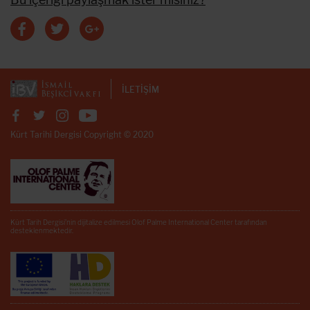
İLETİŞİM
Kürt Tarihi Dergisi Copyright © 2020
Kürt Tarih Dergisi’nin dijitalize edilmesi Olof Palme International Center tarafından
desteklenmektedir.