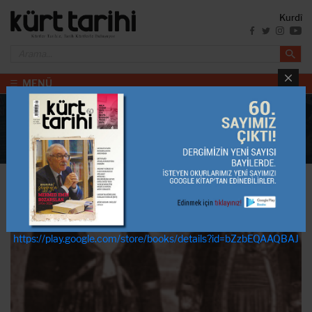
Kurdî
MENÜ
DERGİ İÇERİKLERİ
Anasayfa
Dergi̇ İ̇çeri̇kleri̇
Toplam İçerik: 157
https://play.google.com/store/books/details?id=bZzbEQAAQBAJ