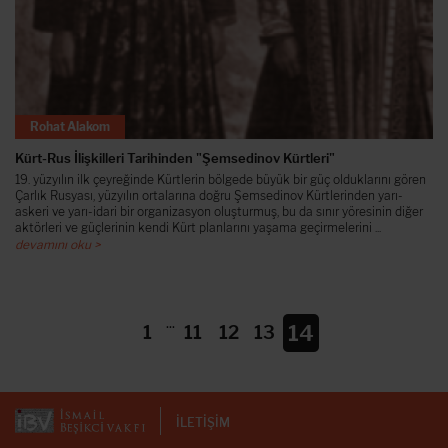
Rohat Alakom
Kürt-Rus İlişkilleri Tarihinden "Şemsedinov Kürtleri"
19. yüzyılın ilk çeyreğinde Kürtlerin bölgede büyük bir güç olduklarını gören
Çarlık Rusyası, yüzyılın ortalarına doğru Şemsedinov Kürtlerinden yarı-
askeri ve yarı-idari bir organizasyon oluşturmuş, bu da sınır yöresinin diğer
aktörleri ve güçlerinin kendi Kürt planlarını yaşama geçirmelerini ...
devamını oku >
...
14
1
11
12
13
İLETİŞİM